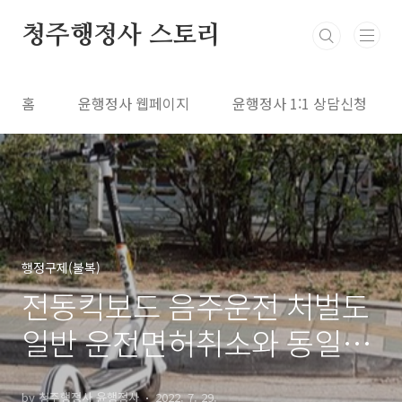
본문 바로가기
청주행정사 스토리
홈
윤행정사 웹페이지
윤행정사 1:1 상담신청
행정구제(불복)
전동킥보드 음주운전 처벌도
일반 운전면허취소와 동일합
니다.
by 청주행정사 윤행정사
2022. 7. 29.