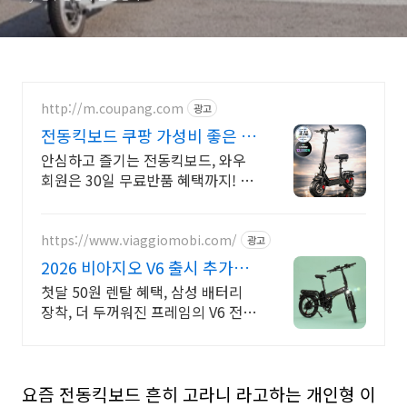
http://m.coupang.com
광고
전동킥보드 쿠팡 가성비 좋은 킥
보드 선택
안심하고 즐기는 전동킥보드, 와우
회원은 30일 무료반품 혜택까지! 안
전한 출퇴근, 레저를 위해 쿠팡에서
튼튼한 장비를 만나보세요.
https://www.viaggiomobi.com/
광고
2026 비아지오 V6 출시 추가금
0원, 출퇴근자전거마련
첫달 50원 렌탈 혜택, 삼성 배터리
장착, 더 두꺼워진 프레임의 V6 전기
자전거
요즘 전동킥보드 흔히 고라니 라고하는 개인형 이