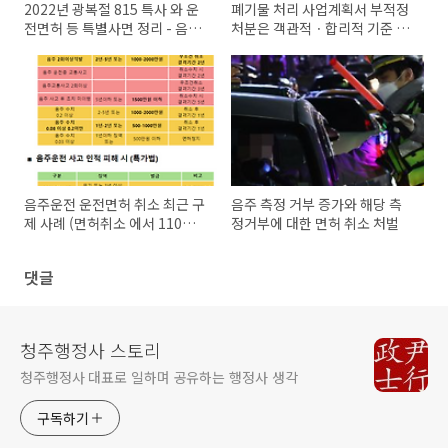
2022년 광복절 815 특사 와 운
폐기물 처리 사업계획서 부적정
전면허 등 특별사면 정리 - 음주
처분은 객관적ㆍ합리적 기준 없
운전은 제외?
이 행해진 경우 위법하여 행정심
판으로 구제 - 청주행정사
음주운전 운전면허 취소 최근 구
음주 측정 거부 증가와 해당 측
제 사례 (면허취소 에서 110일
정거부에 대한 면허 취소 처벌
면허 정지 , 운전면허 취소의 취
소)
댓글
청주행정사 스토리
청주행정사 대표로 일하며 공유하는 행정사 생각
구독하기