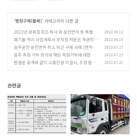
'
행정구제(불복)
' 카테고리의 다른 글
2022년 광복절 815 특사 와 운전면허 등 특별사
2022.08.12
면 정리 - 음주운전은 제외?
폐기물 처리 사업계획서 부적정 처분은 객관적ㆍ
2022.08.10
(0)
합리적 기준 없이 행해진 경우 위법하여 행정심판
음주운전 운전면허 취소 최근 구제 사례 (면허취
2022.07.27
으로 구제 - 청주행정사
소 에서 110일 면허 정지 , 운전면허 취소의 취소)
(0)
음주 측정 거부 증가와 해당 측정거부에 대한 면
2022.07.23
허 취소 처벌
(0)
판결문 공개와 같이 고충민원 의결서, 조정 합의
2022.07.21
(0)
서 결정문 등도 공개 됩니다.
(0)
관련글