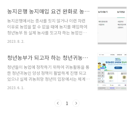
을 확인하고, 이 블로그 글 하단의 농임사업정보
시스템 바로가기에서 신청 하세요. 영농정착 지
농지은행 농지매입 요건 완화로 농지임대를 통한 청년농부 지원 강화, 농지연금 개편등 안내.
원사업 확대 올해, 영농정착지원사업에서 정착지
농지은행에서는 종사를 짓지 않거나 이런 자런
원금을 받을 수 있는 청년농업인의 수는 지난해
이유로 농업을 할 수 없을 때에 농지를 매입하여
4000명보다 1000명 더 많은 5000명으로 확대
청년농부 등 실제 농사를 짓고자 하는 농업인들
됩니다. 그리고 청년농 창업자 청년농업인에 대
에게 임대를 합니다. 이번에 관련 법 개정으로 농
한 자금대출 우대보증 한도가 5억 원으로 늘어나
2023. 8. 2.
지은행 에서 매입할 수 있는 농지의 범위가 확대
면서 올해부터 본격적인 지원이 시작될 것입니
되고 농지연금 내용도 개편 되어 관련 내을 정리
다. 특히, 농지 확보에 어려움을 겪는 청년에게는
해 보았습니다. 목차 농림축산식품부, 한국농어
청년농부가 되고자 하는 청년귀농인에 대한 농림축산식품부의 농업교육 지원 정보
맞춤형 농지지원 예산이 2023년 대비 45% 확대
촌공사 및 농지관리기금법 개정 발표 요약 농림
될 예정이..
청년들이 농업에 정착하기 위하여 귀농활동을 통
축산식품부(농식품부)는 한국농어촌공사 및 농
한 청년귀농인 양성 정책이 활발하게 진행 되고
지관리기금법 시행령과 시행규칙을 개정했습니
있으나 실제 귀농희망 청년의 입장에서는 체게적
다. 주요 개정 내용은 아래와 같습니다. 농지은행
인 농업기술을 배울 곳이 마땅치 않은 것이 현실
의 매입 대상 확대 청년농 등에게 공급하기 위해
2023. 6. 1.
입니다. 이러한 점을 감안하여 정부에서는 농림
농지은행의 매입 대상을 확대합니다. 기존 상속
축산식품부, 고용노동부, 중소기업부, 교육부 등
농지 등으로 한정되었던 농지 매입범위를 비농업
에서 여러가지 강의를 진행하고 있는데 이에 대
1
인 소유농지, 국·공유지까지 포함시킵니다. 즉,
한 홍보가 별로 안되고 있어 청년농업인 교육정
은퇴농 농지, 이농·전업농..
보 관련한 내용을 정리해 보았습니다. 정부에서
청년농부의 성장단계별 맞춤형 교육정보를 원스
톱으로 제공한다고 밝혔습니다. 이를 통해 청년
농업인들이 영농에 필요한 농업 관련 교육정보를