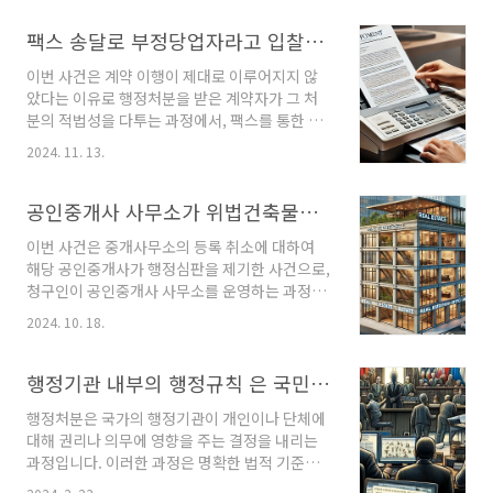
내려졌을까요? 단순한 행정 실수일 수도 있는 일
이 왜 자격정지까지 이어졌고, 법원은 어떤 논리
팩스 송달로 부정당업자라고 입찰자격 제한한 행정 처분의 무효성 여부
로 이를 뒤집었는지 자세히 살펴보겠습니다.목차
이번 사건은 계약 이행이 제대로 이루어지지 않
1. 사건 개요: 겸직 사실을 누락한 복지관장, 사회
았다는 이유로 행정처분을 받은 계약자가 그 처
복지사 자격 정지까지원고 A씨: 부산의 한 사회
분의 적법성을 다투는 과정에서, 팩스를 통한 송
복지법인이 운영하는 복지관의 관장2021년 9월:
달의 유효성 여부가 주요 쟁점이 되었습니다. 이
북구청에서 '겸직 여부 보고' 요청2020년 3월부
2024. 11. 13.
에 따라 행정절차법에 따른 송달 요건과, 정보통
터 B사 사내이사로 재직 중이었지만, 해당 내용
신망을 이용한 송달의 유효성에 대해 자세히 살
을 빠뜨리고 회신벌금 50만원의 약식명령 처분
펴보았습니다. 목차사건 배경2021년 ○○□□
공인중개사 사무소가 위법건축물에 있다고 등록 취소한 사례
2023년: 보건복지부, 사회복지사 자격 3개월 정
본부는 특정 물품에 대한 입찰공고를 냈으며, 공
지..
이번 사건은 중개사무소의 등록 취소에 대하여
고에는 입찰자는 납품 가능성을 사전에 확인해야
해당 공인중개사가 행정심판을 제기한 사건으로,
하고, 그렇지 못할 경우 부정당업자 제재처분을
청구인이 공인중개사 사무소를 운영하는 과정에
받을 수 있다고 명시되어 있었습니다.청구인은
서 발생한 위법건축물 문제로 인해 중개사무소
이 입찰에 참여하여 계약을 체결했으나, 계약 이
2024. 10. 18.
등록이 취소된 사례입니다. 이 사건을 통해 청구
행 도중 코로나19로 인한 생산처의 가격 인상으
인과 피청구인 사이의 주장이 어떻게 다르며, 행
로 인해 납품이 어렵다는 사유로 계약포기를 희
정심판위원회가 어떤 이유로 청구인의 손을 들어
행정기관 내부의 행정규칙 은 국민에게 효력이 없다는 대법원 판례
망하는 공문을 제출했습니다.○○□□본부는 청
주었는지 자세히 살펴보겠습니다. 목차 사건 배
구인에게 입찰참가자격 제한 처..
행정처분은 국가의 행정기관이 개인이나 단체에
경청구인은 서울에서 ‘00공인중개사무소’를 운
대해 권리나 의무에 영향을 주는 결정을 내리는
영해왔습니다.2015년 7월 2일, 피청구인은 해당
과정입니다. 이러한 과정은 명확한 법적 기준과
중개사무소가 위법건축물에 위치하고 있다는 이
절차를 요구하며, 그 적용 사례는 다양한 법리적
유로 중개사무소 등록 취소 처분을 내렸습니다.