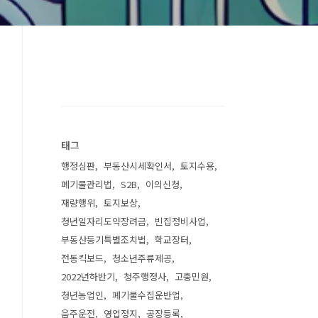
태그
행정심판
부동산시세확인서
토지수용
폐기물관리법
S2B
이의신청
재량행위
토지보상
청년일자리도약장려금
빈집정비사업
부동산등기특별조치법
학교장터
전동킥보드
청소년주류제공
2022년하반기
청주행정사
고충민원
청년농업인
폐기물수집운반업
음주운전
영업정지
공장등록