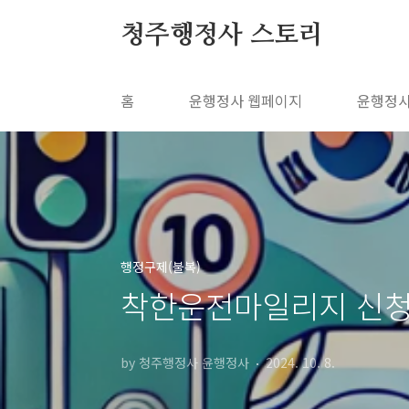
본문 바로가기
청주행정사 스토리
홈
윤행정사 웹페이지
윤행정사
행정구제(불복)
착한운전마일리지 신청
by 청주행정사 윤행정사
2024. 10. 8.