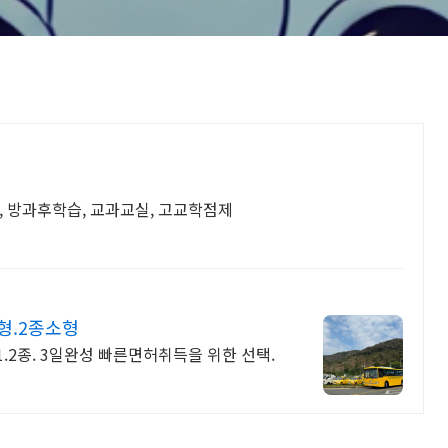
, 방과후학습, 교과교실, 고교학점제
형.2종소형
1.2종. 3일완성 빠른면허취득을 위한 선택.