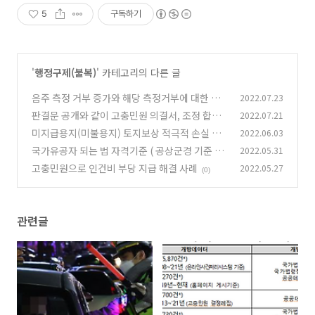
5
구독하기
'
행정구제(불복)
' 카테고리의 다른 글
음주 측정 거부 증가와 해당 측정거부에 대한 면
2022.07.23
허 취소 처벌
판결문 공개와 같이 고충민원 의결서, 조정 합의
2022.07.21
(0)
서 결정문 등도 공개 됩니다.
미지급용지(미불용지) 토지보상 적극적 손실 보
2022.06.03
(0)
상 청구 방법
국가유공자 되는 법 자격기준 ( 공상군경 기준 )
2022.05.31
(0)
과 거부처분 행정심판
고충민원으로 인건비 부당 지급 해결 사례
2022.05.27
(0)
(0)
관련글