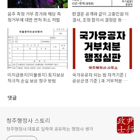
음주 측정 거부 증가와 해당 측
판결문 공개와 같이 고충민원 의
정거부에 대한 면허 취소 처벌
결서, 조정 합의서 결정문 등도
공개 됩니다.
미지급용지(미불용지) 토지보상
국가유공자 되는 법 자격기준 (
적극적 손실 보상 청구 방법
공상군경 기준 ) 과 거부처분 행
정심판
댓글
청주행정사 스토리
청주행정사 대표로 일하며 공유하는 행정사 생각