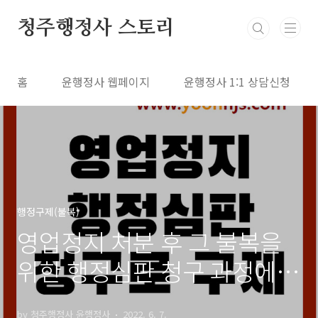
본문 바로가기
청주행정사 스토리
홈
윤행정사 웹페이지
윤행정사 1:1 상담신청
행정구제(불복)
영업정지 처분 후 그 불복을
위한 행정심판 청구 과정에서
영업정지 사유가 없어진 경우
by 청주행정사 윤행정사
2022. 6. 7.