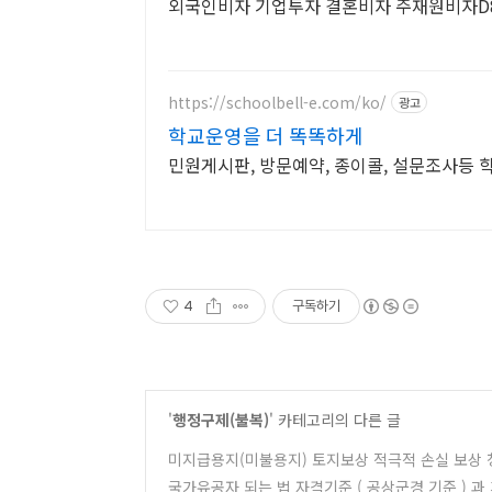
외국인비자 기업투자 결혼비자 주재원비자D8
https://schoolbell-e.com/ko/
광고
학교운영을 더 똑똑하게
민원게시판, 방문예약, 종이콜, 설문조사등 
4
구독하기
'
행정구제(불복)
' 카테고리의 다른 글
미지급용지(미불용지) 토지보상 적극적 손실 보상 
국가유공자 되는 법 자격기준 ( 공상군경 기준 ) 