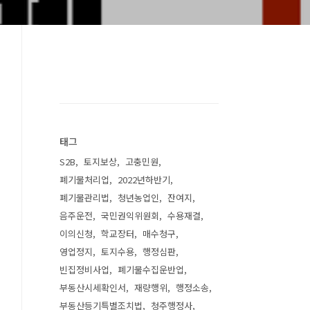
태그
S2B
토지보상
고충민원
폐기물처리업
2022년하반기
폐기물관리법
청년농업인
잔여지
음주운전
국민권익위원회
수용재결
이의신청
학교장터
매수청구
영업정지
토지수용
행정심판
빈집정비사업
폐기물수집운반업
부동산시세확인서
재량행위
행정소송
부동산등기특별조치법
청주행정사