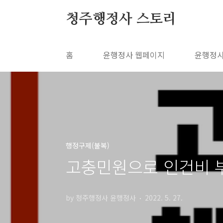
본문 바로가기
청주행정사 스토리
홈
윤행정사 웹페이지
윤행정사
행정구제(불복)
고충민원으로 인건비 부
by 청주행정사 윤행정사
2022. 5. 27.