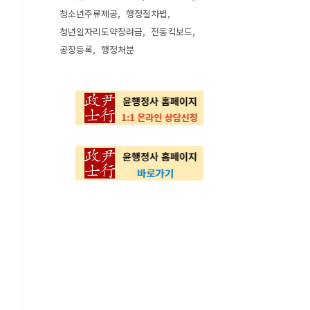
청소년주류제공
행정절차법
청년일자리도약장려금
전동킥보드
공장등록
행정처분