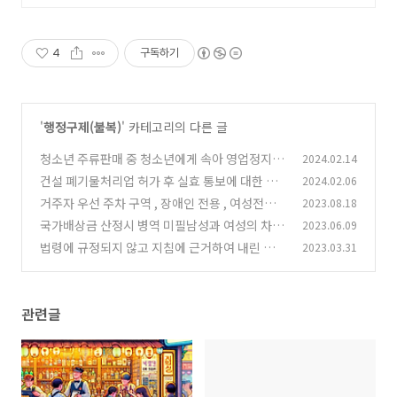
4
구독하기
'
행정구제(불복)
' 카테고리의 다른 글
청소년 주류판매 중 청소년에게 속아 영업정지 경
2024.02.14
우 행정처분 면제 조치를 정부가 준비중입니다.
건설 폐기물처리업 허가 후 실효 통보에 대한 행
2024.02.06
정심판 사례
(16)
거주자 우선 주차 구역 , 장애인 전용 , 여성전용
2023.08.18
(16)
주차구역 등 주차장 내 다양한 표시와 주의 사항,
국가배상금 산정시 병역 미필남성과 여성의 차별
2023.06.09
과태료
폐지와 순직 군경 유족의 위자료 청구 가능, 국가
(0)
법령에 규정되지 않고 지침에 근거하여 내린 영업
2023.03.31
배상금법 개정
정지 처분은 행정심판에서 위법 결정
(0)
(0)
관련글