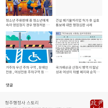
청소년 주류판매 중 청소년에게
건설 폐기물처리업 허가 후 실효
속아 영업정지 경우 행정처분 면
통보에 대한 행정심판 사례
제 조치를 정부가 준비중입니다.
거주자 우선 주차 구역 , 장애인
국가배상금 산정시 병역 미필남
전용 , 여성전용 주차구역 등 주
성과 여성의 차별 폐지와 순직
차장 내 다양한 표시와 주의 사
군경 유족의 위자료 청구 가능,
항, 과태료
국가배상금법 개정
댓글
청주행정사 스토리