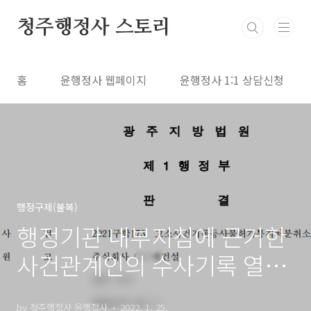
본문 바로가기
청주행정사 스토리
홈
윤행정사 웹페이지
윤행정사 1:1 상담신청
행정구제(불복)
행정기관 내부지침에 근거한
사건관계인의 수사기록 열람,
등사요청 등 정보공개 거부
by 청주행정사 윤행정사
2022. 1. 25.