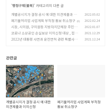
'
행정구제(불복)
' 카테고리의 다른 글
개별공시지가 결정 공시 에 대한 의견제출과 이의
2022.05.02
신청
폐기물처리업 사업계획 부적정 통보 취소청구
2022.02.24
(0)
(0)
시장, 시의원, 구의원등 지방자치단체장 주민소
2022.01.07
환제 소환투표 필요 인원
코로나 소상공인 손실보상 이의신청 대상 , 접수
2021.12.29
(0)
방법
2022년 대통령 사면과 운전면허 관련 특별사면
2021.12.24
(0)
대상자 확인 , 그리고 음주운전
(0)
관련글
개별공시지가 결정 공시 에 대한
폐기물처리업 사업계획 부적정
의견제출과 이의신청
통보 취소청구