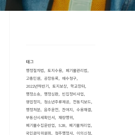
태그
행정절차법
토지수용
폐기물관리법
고충민원
공장등록
매수청구
2022년하반기
토지보상
학교장터
행정소송
행정심판
빈집정비사업
영업정지
청소년주류제공
전동킥보드
행정처분
음주운전
잔여지
수용재결
부동산시세확인서
재량행위
폐기물수집운반업
S2B
폐기물처리업
국민권익위원회
청주행정사
이의신청