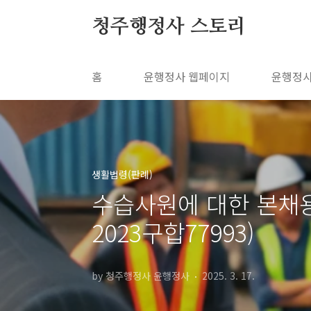
본문 바로가기
청주행정사 스토리
홈
윤행정사 웹페이지
윤행정사
생활법령(판례)
수습사원에 대한 본채용
2023구합77993)
by 청주행정사 윤행정사
2025. 3. 17.