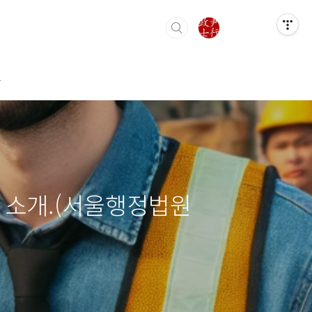
트
 소개.(서울행정법원