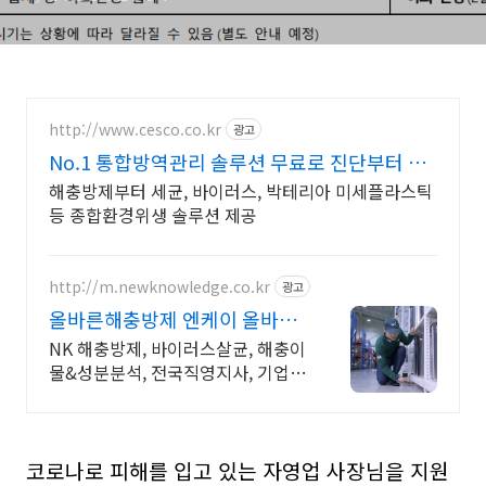
http://www.cesco.co.kr
광고
No.1 통합방역관리 솔루션 무료로 진단부터 받
으세요
해충방제부터 세균, 바이러스, 박테리아 미세플라스틱
등 종합환경위생 솔루션 제공
http://m.newknowledge.co.kr
광고
올바른해충방제 엔케이 올바른
선택이 결과를바꿉니다!
NK 해충방제, 바이러스살균, 해충이
물&성분분석, 전국직영지사, 기업&
사업장 전문
코로나로 피해를 입고 있는 자영업 사장님을 지원