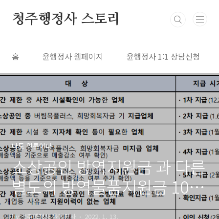
본문 바로가기
청주행정사 스토리
홈
윤행정사 웹페이지
윤행정사 1:1 상담신청
나도 언론이다
소상공인 방역지원금 과 다른
별도의 방역물품지원금 10만
원 지급 시작 신청방법
by 청주행정사 윤행정사
2022. 1. 13.