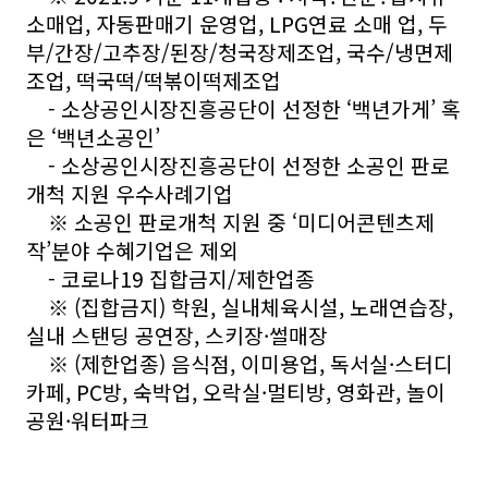
소매업, 자동판매기 운영업, LPG연료 소매 업, 두
부/간장/고추장/된장/청국장제조업, 국수/냉면제
조업, 떡국떡/떡볶이떡제조업
- 소상공인시장진흥공단이 선정한 ‘백년가게’ 혹
은 ‘백년소공인’
- 소상공인시장진흥공단이 선정한 소공인 판로
개척 지원 우수사례기업
※ 소공인 판로개척 지원 중 ‘미디어콘텐츠제
작’분야 수혜기업은 제외
- 코로나19 집합금지/제한업종
※ (집합금지) 학원, 실내체육시설, 노래연습장,
실내 스탠딩 공연장, 스키장·썰매장
※ (제한업종) 음식점, 이미용업, 독서실·스터디
카페, PC방, 숙박업, 오락실·멀티방, 영화관, 놀이
공원·워터파크