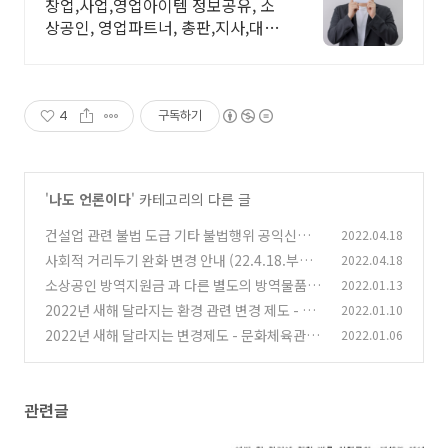
든 회원은 성공해야한다!
창업,사업,영업아이템 정보공유, 소
상공인, 영업파트너, 총판,지사,대리
점모집
4
구독하기
'
나도 언론이다
' 카테고리의 다른 글
건설업 관련 불법 도급 기타 불법행위 공익신고와
2022.04.18
포상
사회적 거리두기 완화 변경 안내 (22.4.18.부터)
2022.04.18
(0)
소상공인 방역지원금 과 다른 별도의 방역물품지
2022.01.13
(0)
원금 10만원 지급 시작 신청방법
2022년 새해 달라지는 환경 관련 변경 제도 - 환
2022.01.10
(0)
경부 , 기상청
2022년 새해 달라지는 변경제도 - 문화체육관광
2022.01.06
(0)
부 , 농림축산식품부
(0)
관련글