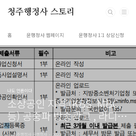
본문 바로가기
청주행정사 스토리
홈
윤행정사 웹페이지
윤행정사 1:1 상담신청
나도 언론이다
소상공인 지역 (KBS, MBC,
등) 공중파 방송광고 , 라디오
광고 지원받아 해보세요
by 청주행정사 윤행정사
2022. 1. 30.