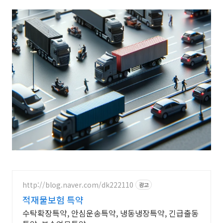
http://blog.naver.com/dk222110
광고
적재물보험 특약
수탁확장특약, 안심운송특약, 냉동냉장특약, 긴급출동