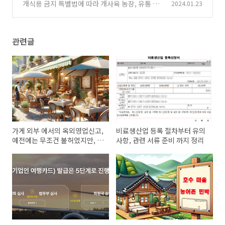
계시 변경신고 관련 절차
개식용 금지 특별법에 따라 개사육 농장, 유통 취
2024.01.23
(20)
급업자, 식용식당 등은 자진 신고의무, 신고서식
다운로드
(0)
관련글
가게 외부 에서의 옥외영업신고,
비료생산업 등록 절차부터 유의
예전에는 무조건 불허였지만, 지
사항, 관련 서류 준비 까지 정리
금은 일부 가능합니다.