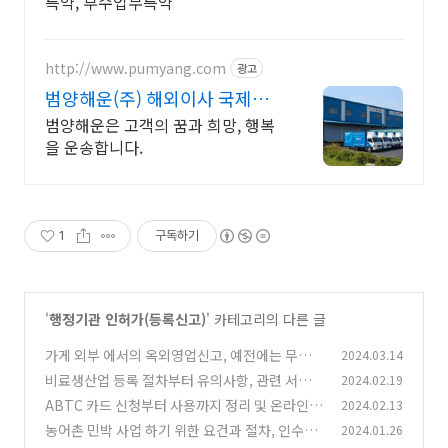
특약, 부수업무특약
http://www.pumyang.com
광고
범양해운(주) 해외이사 국제운
송의 해결사
범양해운은 고객의 꿈과 희망, 행복
을 운송합니다.
1
구독하기
'
행정기관 인허가(등록신고)
' 카테고리의 다른 글
가게 외부 에서의 옥외영업신고, 예전에는 무조
2024.03.14
건 불허였지만, 지금은 일부 가능합니다.
비료생산업 등록 절차부터 유의사항, 관련 서류
2024.02.19
(0)
준비 까지 정리
ABTC 카드 신청부터 사용까지 정리 및 온라인
2024.02.13
(0)
신청
농어촌 민박 사업 하기 위한 요건과 절차, 인수인
2024.01.26
(0)