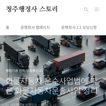
본문 바로가기
청주행정사 스토리
홈
윤행정사 웹페이지
윤행정사 1:1 상담신청
행정기관 인허가(등록신고)
화물자동차 운수사업법에 따
른 화물자동차운송사업 정리
by 청주행정사 윤행정사
2024. 2. 17.