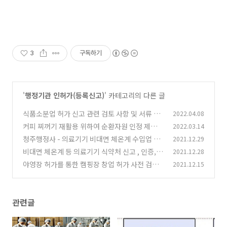
3
구독하기
'
행정기관 인허가(등록신고)
' 카테고리의 다른 글
식품소분업 허가 신고 관련 검토 사항 및 서류 신
2022.04.08
청서 다운로드
커피 찌꺼기 재활용 위하여 순환자원 인정 제도
2022.03.14
(0)
개편으로 합법화 추진
청주행정사 - 의료기기 비대면 체온계 수입업 허
2021.12.29
(0)
가 준비사항
비대면 체온계 등 의료기기 식약처 신고 , 인증,
2021.12.28
(0)
허가 절차
야영장 허가를 통한 캠핑장 창업 허가 사전 검토
2021.12.15
(0)
사항
(0)
관련글