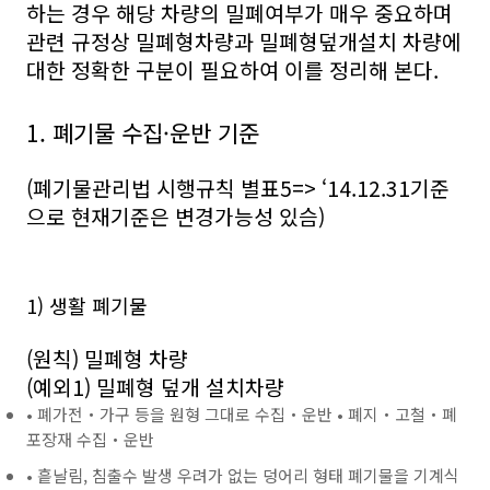
하는 경우 해당 차량의 밀폐여부가 매우 중요하며
관련 규정상 밀폐형차량과 밀폐형덮개설치 차량에
대한 정확한 구분이 필요하여 이를 정리해 본다.
1. 폐기물 수집·운반 기준
(폐기물관리법 시행규칙 별표5=> ‘14.12.31기준
으로 현재기준은 변경가능성 있슴)
1) 생활 폐기물
(원칙) 밀폐형 차량
(예외1) 밀폐형 덮개 설치차량
• 폐가전‧가구 등을 원형 그대로 수집‧운반 • 폐지‧고철‧폐
포장재 수집‧운반
• 흩날림, 침출수 발생 우려가 없는 덩어리 형태 폐기물을 기계식