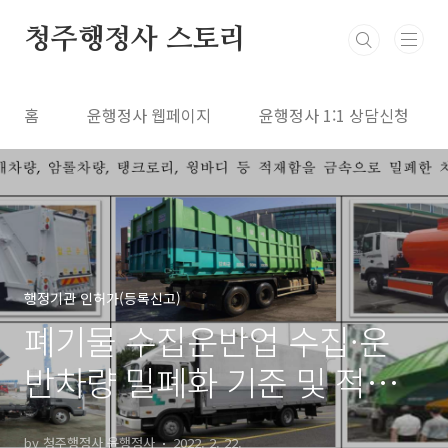
본문 바로가기
청주행정사 스토리
홈
윤행정사 웹페이지
윤행정사 1:1 상담신청
행정기관 인허가(등록신고)
폐기물 수집운반업 수집·운
반차량 밀폐화 기준 및 적용
사례
by 청주행정사 윤행정사
2022. 2. 22.