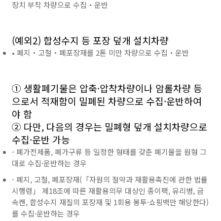
장치 부착 차량으로 수집‧운반
(예외2) 합성수지 등 포장 덮개 설치차량
• 폐지‧고철‧폐포장재를 2톤 미만 차량으로 수집‧운반
① 생활폐기물은 압축·압착차량이나 암롤차량 등
으로서 적재함이 밀폐된 차량으로 수집·운반하여
야 함
② 다만, 다음의 경우는 밀폐형 덮개 설치차량으로
수집·운반 가능
- 폐가전제품, 폐가구류 등 일정한 형태를 갖춘 폐기물을 원형 그
대로 수집·운반하는 경우
- 폐지, 고철, 폐포장재(「자원의 절약과 재활용촉진에 관한 법률
시행령」 제18조에 따른 재활용의무 대상인 종이팩, 유리병, 금
속캔, 합성수지 재질의 포장재 및 1회용 봉투·쇼핑백만 해당한다)
를 수집·운반하는 경우