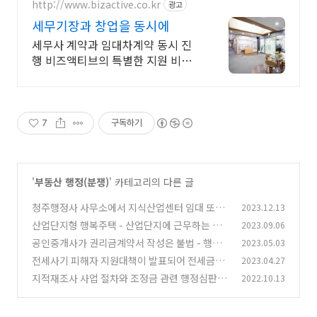
http://www.bizactive.co.kr
광고
세무기장과 창업을 동시에
세무사 계약과 임대차계약 동시 진
행 비즈액티브의 특별한 지원 비대
면 진행 초역세권
7
구독하기
'
부동산 행정(분쟁)
' 카테고리의 다른 글
청주행정사 사무소에서 지식산업센터 임대 또는
2023.12.13
분양과 관련 법규와 장단점 검토
산업단지형 행복주택 - 산업단지에 근무하는 근
2023.09.06
(0)
로자의 입주 자격, 방법 안내
공인중개사가 권리금계약서 작성은 불법 - 행정
2023.05.03
(0)
사 작성 가능
전세사기 피해자 지원대책이 발표되어 전세금돌
2023.04.27
(0)
려받기 에 휘망이 생겼네요
지적재조사 사업 절차와 조정금 관련 행정심판
2022.10.13
(0)
(0)