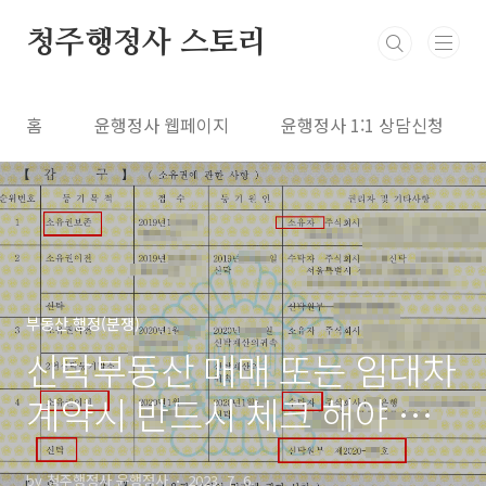
본문 바로가기
청주행정사 스토리
홈
윤행정사 웹페이지
윤행정사 1:1 상담신청
부동산 행정(분쟁)
신탁부동산 매매 또는 임대차
계약시 반드시 체크 해야 할
사항
by 청주행정사 윤행정사
2023. 7. 6.