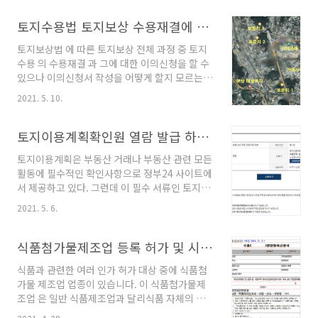
으며, 수입식품은 온라인 전용 쇼핑몰도 매우 크
게 증가하고 있다. 이와 관련하여 식품수입 과 관
토지수용법 토지보상 수용재결에 따른 이의신청서 작성 - 청주행정사 사무소
련한 업무는 통관 절차도 있겠으나 가장 먼저 관
토지보상법 에 따른 토지보상 전체 과정 중 토지
공서에 식품수입업등록 과 관련하여 그 절차와
수용 의 수용재결 과 그에 대한 이의신청을 할 수
과정을 정리해 본다. 수입식품안전관리특별법 관
있으나 이의신청서 작성을 어떻게 할지 모르는
련법은 별도의 법률로써 " 수입식품안전관리특
분들께 도움을 드리고자 감정평가서 분석, 토지
별법 " 이라는 특별법으로 규정하고 있으며 해당
2021. 5. 10.
보상 수용재결 이의신청서 작성 사례를 올려 봅
법률에서는 영업의 종류를 다음고 같이 규정하고
니다. 그러나 사실 실제 일반 토지보상 민원인이
있다. 제14조(영업의 종류와 시설기준) ① 다음
이 감정평가서를 분석하거나 수용재결에 따른 이
토지이용계획확인원 열람 발급 하는데 수수료 1000원 ? 무료열람?
각 호의 영업을 하려는 자는 총리령으로 정하는
의신청서를 직접 작성하기 어려운 것이 사실 입
시설기준에 맞는..
토지이용계획은 부동산 거래나 부동산 관련 모든
니다. 그러나 법적 절차상 이의신청을 하지 않으
활동에 필수적인 확인사항으로 정부24 사이트에
면 해당 절자는 종료 되고, 아무런 추가조치를 할
서 제공하고 있다. 그런데 이 필수 서류인 토지이
수 가 없습니다. 또한 어자피 이 단계 까지 왔다면
용계획확인서 발급 열람하는데 1000원 이라는
설사 보상금 금액의 과다로 인하여 다툰다 하여
2021. 5. 6.
돈이 수수료로 지급한다. 정확히는 토지이용계획
도 해당 보상금을 찾지 못하는 것이 아닙니다. 따
확인원열람 이 아닌 토지이용계획확인원발급 에
라서 토지보상 협의요청단계에서 협의에 응하지
돈이 든다. 해당 서류 명칭도 토지이용계획확인
식품첨가물제조업 등록 허가 및 시설기준과 품목제조보고서
않고 수용재결 까지 왔다면 그 금액에 따라서는
서 하고도 하고 또는 토지이용계획확인원 이라고
이의신청 절..
식품과 관련한 여러 인가 허가 대상 중에 식품첨
도 혼란하게 사용하고 있다. 정확한 서류 명칭은
가물 제조업 업종이 있습니다. 이 식품첨가물제
정부24 사이트에서는 이 민원은 토지에 대한 도
조업 은 일반 식품제조업과 달리식품 자체의 제
시계획의 결정사항 및 도시계획구역내의 행위의
조가 아닌 식품에 향이나 색을 입히기 위한 보조
허가제한 등을 확인하기 위해 등본을 교부받기