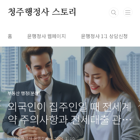
본문 바로가기
청주행정사 스토리
홈
윤행정사 웹페이지
윤행정사 1:1 상담신청
부동산 행정(분쟁)
외국인이 집주인일 때 전세계
약 주의사항과 전세대출 관련
유의점
by 청주행정사 윤행정사
2024. 1. 10.