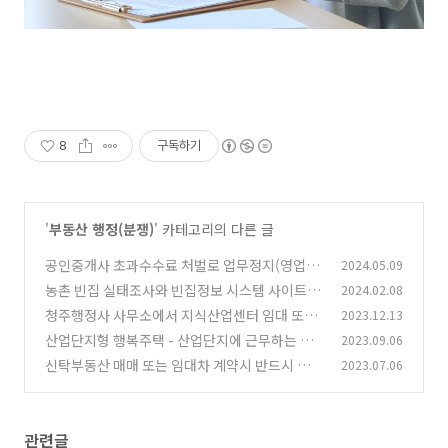
8
구독하기
'
부동산 행정(분쟁)
' 카테고리의 다른 글
공인중개사 초과수수료 처벌로 업무정지(영업정
2024.05.09
지) 행정심판 구제 사례
농촌 빈집 실태조사와 빈집정보 시스템 사이트
2024.02.08
(0)
(1
청주행정사 사무소에서 지식산업센터 임대 또는
2023.12.13
4)
분양과 관련 법규와 장단점 검토
산업단지형 행복주택 - 산업단지에 근무하는 근
2023.09.06
(0)
로자의 입주 자격, 방법 안내
신탁부동산 매매 또는 임대차 계약시 반드시 체크
2023.07.06
(0)
해야 할 사항
(0)
관련글