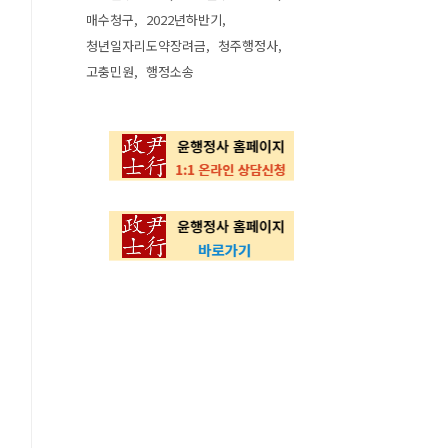
매수청구
2022년하반기
청년일자리도약장려금
청주행정사
고충민원
행정소송