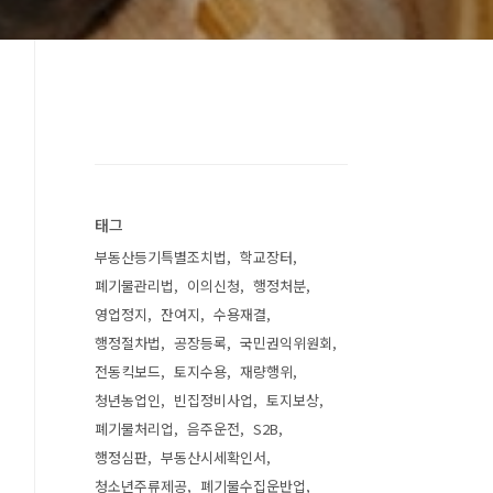
태그
부동산등기특별조치법
학교장터
폐기물관리법
이의신청
행정처분
영업정지
잔여지
수용재결
행정절차법
공장등록
국민권익위원회
전동킥보드
토지수용
재량행위
청년농업인
빈집정비사업
토지보상
폐기물처리업
음주운전
S2B
행정심판
부동산시세확인서
청소년주류제공
폐기물수집운반업