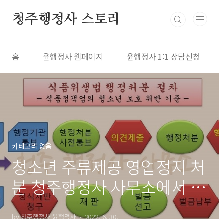
본문 바로가기
청주행정사 스토리
홈
윤행정사 웹페이지
윤행정사 1:1 상담신청
카테고리 없음
청소년 주류제공 영업정지 처
분 청주행정사 사무소에서 의
견제출과 행정심판 청구 그리
by 청주행정사 윤행정사
2022. 6. 30.